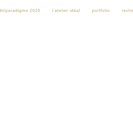
rêt/paradigme 2020
l’atelier idéal
portfolio
rech