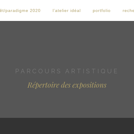
rêt/paradigme 2020
l’atelier idéal
portfolio
rech
PARCOURS ARTISTIQUE
Répertoire des expositions