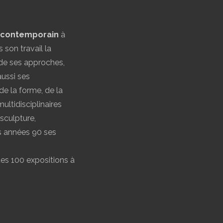
t contemporain
à
 son travail la
 de ses approches,
aussi ses
e la forme, de la
ultidisciplinaires
sculpture,
es années 90 ses
es 100 expositions à