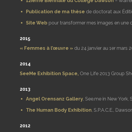
12ième Biennale du Collège Dawson
– Warren
Publication de ma thèse
de doctorat aux Édit
Site Web
pour transformer mes images en une co
2015
« Femmes à l’œuvre »
du 24 janvier au 1er mars 20
2014
SeeMe Exhibition Space,
One Life 2013 Group Sho
2013
Angel Orensanz Gallery
, See.me in New York,
The Human Body Exhibition
, S.P.A.C.E., Daws
2012