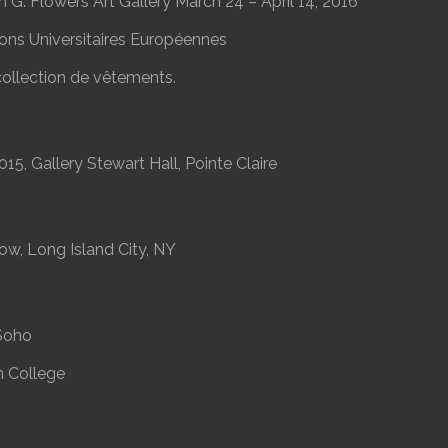
 G. Flowers Art Gallery March 24 – April 14, 2016
ions Universitaires Européennes
llection de vêtements.
15, Gallery Stewart Hall, Pointe Claire
w, Long Island City, NY
 Soho
on College