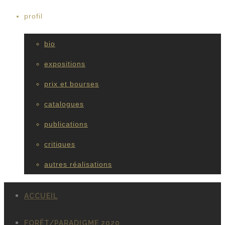
profil
bio
expositions
prix et bourses
catalogues
publications
critiques
autres réalisations
ACCUEIL
FORÊT/PARADIGME 2020