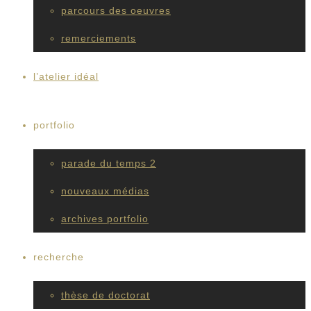
parcours des oeuvres
remerciements
l’atelier idéal
portfolio
parade du temps 2
nouveaux médias
archives portfolio
recherche
thèse de doctorat