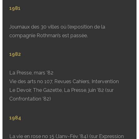
1981
Journaux des 30 villes où l’exposition de la
compagnie Rothman’s est passée.
1982
La Presse, mars ’82
Vie des arts no 107, Revues Cahiers, Intervention
Le Devoir, The Gazette, La Presse, juin ’82 (sur
Confrontation ’82)
1984
La vie en rose no 15 (Janv-Fév ’84) (sur Expression