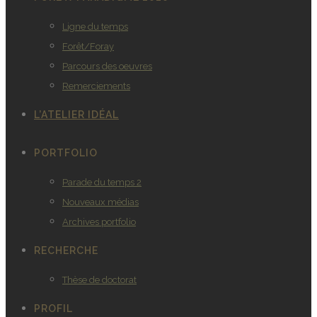
Ligne du temps
Forêt/Foray
Parcours des oeuvres
Remerciements
L’ATELIER IDÉAL
PORTFOLIO
Parade du temps 2
Nouveaux médias
Archives portfolio
RECHERCHE
Thèse de doctorat
PROFIL