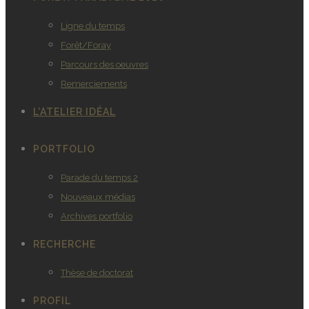
Ligne du temps
Forêt/Foray
Parcours des oeuvres
Remerciements
L’ATELIER IDÉAL
PORTFOLIO
Parade du temps 2
Nouveaux médias
Archives portfolio
RECHERCHE
Thèse de doctorat
PROFIL