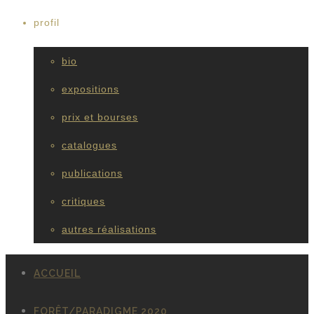
profil
bio
expositions
prix et bourses
catalogues
publications
critiques
autres réalisations
ACCUEIL
FORÊT/PARADIGME 2020