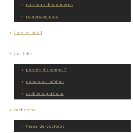
parcours des oeuvres
remerciements
l’atelier idéal
portfolio
parade du temps 2
nouveaux médias
archives portfolio
recherche
thèse de doctorat