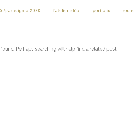
rêt/paradigme 2020
l’atelier idéal
portfolio
rech
found. Perhaps searching will help find a related post.